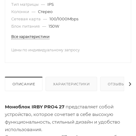
Тип матрицы
—
IPS
Колонки
—
Стерео
Сетевая карта
—
100/1000Mbps
Блок питания
—
150W
Все характеристики
Цены по индивидуальному запросу
ОПИСАНИЕ
ХАРАКТЕРИСТИКИ
ОТЗЫВЫ
Моноблок IRBY PRO4 27
представляет собой
устройство, которое сочетает в себе высокую
функциональность, стильный дизайн и удобство
использования.