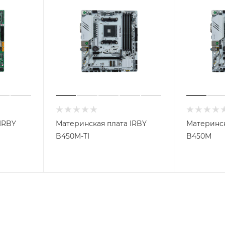
IRBY
Материнская плата IRBY
Материнск
B450M-TI
B450M