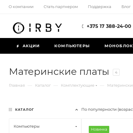
О компании
Стать партнером
Поддержка
Блог
+375 17 388-24-00
АКЦИИ
КОМПЬЮТЕРЫ
МОНОБЛО
Материнские платы
4
—
—
—
Главная
Каталог
Комплектующие
Матерински
По популярности (возра
КАТАЛОГ
Компьютеры
Новинка