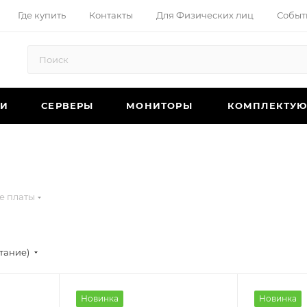
Где купить
Контакты
Для Физических лиц
Событ
КИ
СЕРВЕРЫ
МОНИТОРЫ
КОМПЛЕКТУ
е платы
стание)
Новинка
Новинка