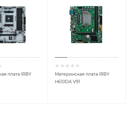
ая плата IRBY
Материнская плата IRBY
H610DA V91