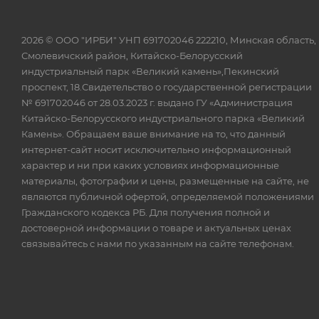
2026 © ООО "ИРБИ" УНП 691702046 222210, Минская область,
Смолевичский район, Китайско-Белорусский
индустриальный парк «Великий камень»,Пекинский
проспект, 18.Свидетельство о государственной регистрации
№ 691702046 от 28.03.2023 г. выдано ГУ «Администрация
Китайско-Белорусского индустриального парка «Великий
Камень». Обращаем ваше внимание на то, что данный
интернет-сайт носит исключительно информационный
характер и ни при каких условиях информационные
материалы, фотографии и цены, размещенные на сайте, не
являются публичной офертой, определяемой положениями
Гражданского кодекса РБ. Для получения полной и
достоверной информации о товаре и актуальных ценах
связывайтесь с нами по указанным на сайте телефонам.