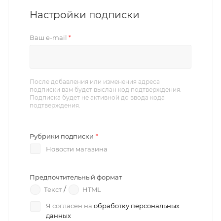
Настройки подписки
Ваш e-mail
*
После добавления или изменения адреса
подписки вам будет выслан код подтверждения.
Подписка будет не активной до ввода кода
подтверждения.
Рубрики подписки
*
Новости магазина
Предпочтительный формат
/
Текст
HTML
Я согласен на
обработку персональных
данных