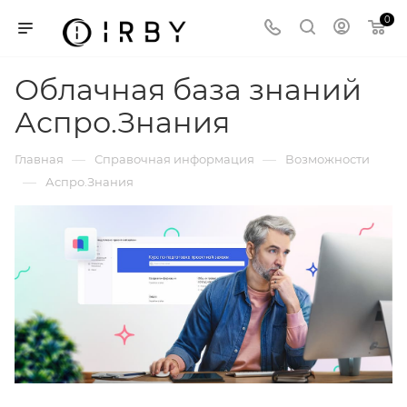
0
Облачная база знаний
Аспро.Знания
—
—
Главная
Справочная информация
Возможности
—
Аспро.Знания