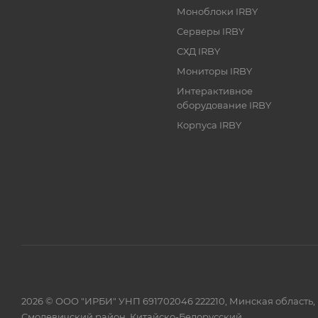
Моноблоки IRBY
Серверы IRBY
СХД IRBY
Мониторы IRBY
Интерактивное
оборудование IRBY
Корпуса IRBY
2026 © ООО "ИРБИ" УНП 691702046 222210, Минская область,
Смолевичский район, Китайско-Белорусский