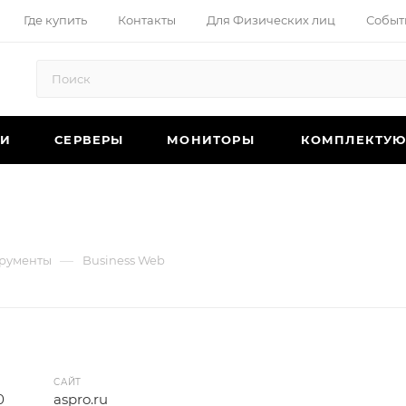
Где купить
Контакты
Для Физических лиц
Событ
КИ
СЕРВЕРЫ
МОНИТОРЫ
КОМПЛЕКТУ
—
трументы
Business Web
САЙТ
0
aspro.ru