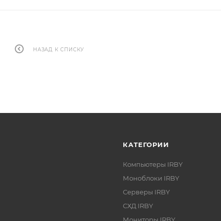
НАЗАД К СПИСКУ
КАТЕГОРИИ
Компьютеры IRBY
Моноблоки IRBY
Серверы IRBY
СХД IRBY
Мониторы IRBY