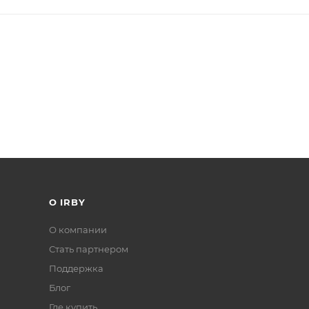
О IRBY
О компании
Стать партнером
Поддержка
Блог
Где купить