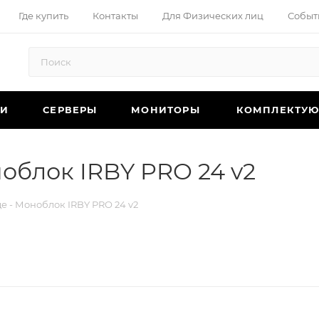
Где купить
Контакты
Для Физических лиц
Событ
КИ
СЕРВЕРЫ
МОНИТОРЫ
КОМПЛЕКТУ
облок IRBY PRO 24 v2
е - Моноблок IRBY PRO 24 v2