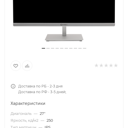
Доставка по РБ - 2-3 дня
Доставка по РФ - 3-5 дней;
Характеристики
Диагональ
—
27"
Яркость, кд/м2
—
250
Тип матрицы
—
IPS