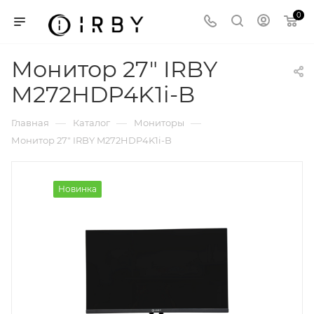
0
Монитор 27" IRBY
M272HDP4K1i-B
—
—
—
Главная
Каталог
Мониторы
Монитор 27" IRBY M272HDP4K1i-B
Новинка