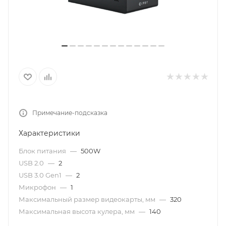
Примечание-подсказка
Характеристики
Блок питания
—
500W
USB 2.0
—
2
USB 3.0 Gen1
—
2
Микрофон
—
1
Максимальный размер видеокарты, мм
—
320
Максимальная высота кулера, мм
—
140