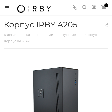
0
Корпус IRBY A205
—
—
—
—
Главная
Каталог
Комплектующие
Корпуса
Корпус IRBY A205