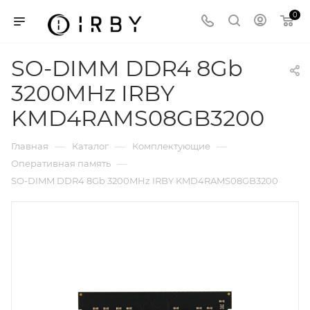
0
SO-DIMM DDR4 8Gb
3200MHz IRBY
KMD4RAMS08GB3200
—
—
—
Главная
Каталог
Комплектующие
—
Оперативная память
SO-DIMM DDR4 8Gb 3200MHz IRBY KMD4RAMS08GB3200