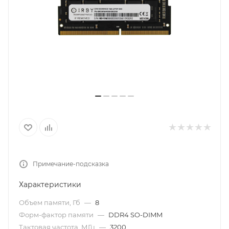
Примечание-подсказка
Характеристики
Объем памяти, Гб
—
8
Форм-фактор памяти
—
DDR4 SO-DIMM
Тактовая частота, МГц
—
3200