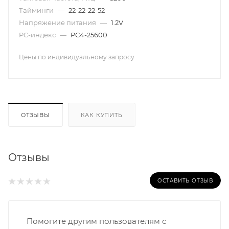
Тайминги
—
22-22-22-52
Напряжение питания
—
1.2V
PC-индекс
—
PC4-25600
Цены по индивидуальному запросу
ОТЗЫВЫ
КАК КУПИТЬ
Отзывы
ОСТАВИТЬ ОТЗЫВ
Помогите другим пользователям с