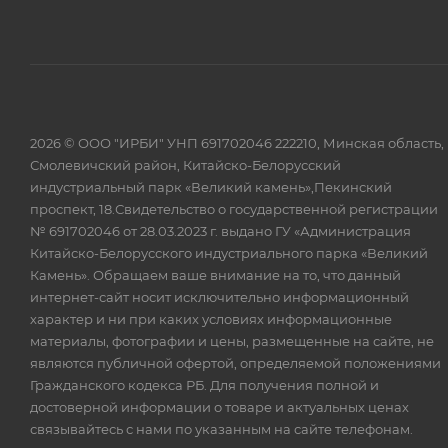
2026 © ООО "ИРБИ" УНП 691702046 222210, Минская область,
Смолевичский район, Китайско-Белорусский
индустриальный парк «Великий камень»,Пекинский
проспект, 18.Свидетельство о государственной регистрации
№ 691702046 от 28.03.2023 г. выдано ГУ «Администрация
Китайско-Белорусского индустриального парка «Великий
Камень». Обращаем ваше внимание на то, что данный
интернет-сайт носит исключительно информационный
характер и ни при каких условиях информационные
материалы, фотографии и цены, размещенные на сайте, не
являются публичной офертой, определяемой положениями
Гражданского кодекса РБ. Для получения полной и
достоверной информации о товаре и актуальных ценах
связывайтесь с нами по указанным на сайте телефонам.