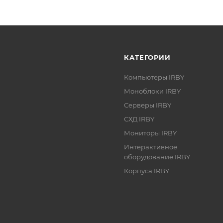
КАТЕГОРИИ
Компьютеры IRBY
Моноблоки IRBY
Серверы IRBY
СХД IRBY
Мониторы IRBY
Интерактивное
оборудование IRBY
Корпуса IRBY