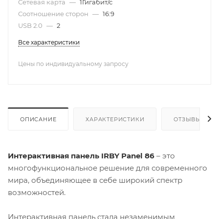
Сетевая карта
—
1Гигабит/с
Соотношение сторон
—
16:9
USB 2.0
—
2
Все характеристики
Цены по индивидуальному запросу
ОПИСАНИЕ
ХАРАКТЕРИСТИКИ
ОТЗЫВЫ
Интерактивная панель IRBY Panel 86
– это
многофункциональное решение для современного
мира, объединяющее в себе широкий спектр
возможностей.
Интерактивная панель стала незаменимым